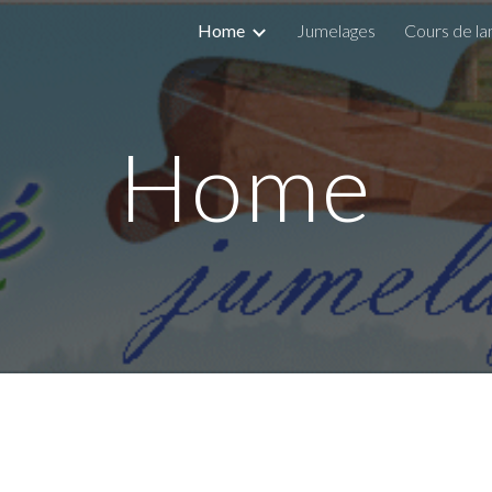
Home
Jumelages
Cours de la
ip to main content
Skip to navigat
Home